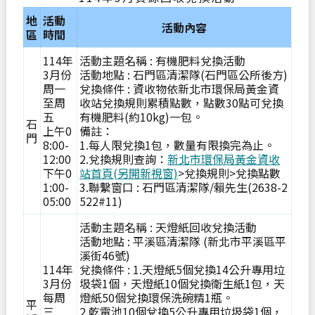
地
活動
活動內容
區
時間
114年
活動主題名稱 : 有機肥料兌換活動
3月份
活動地點 : 石門區清潔隊(石門區公所後方)
周一
兌換條件 : 資收物依新北市環保局黃金資
至周
收站兌換規則累積點數，點數30點可兌換
五
有機肥料(約10kg)一包。
石
上午0
備註：
門
8:00-
1.每人限兌換1包，數量有限換完為止。
12:00
2.兌換規則查詢：
新北市環保局黃金資收
下午0
站首頁(另開新視窗)
>兌換規則>兌換點數
1:00-
3.聯繫窗口 : 石門區清潔隊/賴先生(2638-2
05:00
522#11)
活動主題名稱 : 天燈紙回收兌換活動
活動地點 : 平溪區清潔隊 (新北市平溪區平
溪街46號)
114年
兌換條件 : 1.天燈紙5個兌換14公升專用垃
3月份
圾袋1個，天燈紙10個兌換衛生紙1包，天
每周
燈紙50個兌換環保洗碗精1瓶。
平
三
2.乾電池10個兌換5公升專用垃圾袋1個，