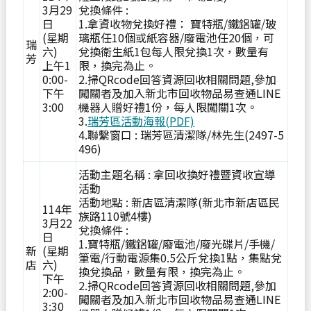
3月29
兌換條件 :
日
1.拿資收物兌換好禮： 寶特瓶/鐵鋁罐/玻
(星期
璃瓶任10個或紙容器/廢電池任20個，可
瑞
六)
兌換衛生紙1包每人限兌換1次，數量有
芳
上午1
限，換完為止。
0:00-
2.掃QRcode回答資源回收相關問題,參加
下午
闖關者及加入新北市回收物品易查通LINE
3:00
機器人贈好禮1份，每人限闖關1次。
3.
瑞芳區活動海報(PDF)
4.聯繫窗口 : 瑞芳區清潔隊/林先生(2497-5
496)
活動主題名稱 : 拿回收換好禮暨資收宣導
活動
活動地點 : 新店區清潔隊(新北市新店區民
114年
族路110號4樓)
3月22
兌換條件 :
日
1.寶特瓶/鐵鋁罐/廢電池/廢光碟片/手機/
新
(星期
筆電/行動電源集0.5公斤兌換1點，集點兌
店
六)
換兌換品，數量有限，換完為止。
下午
2.掃QRcode回答資源回收相關問題,參加
2:00-
闖關者及加入新北市回收物品易查通LINE
3:30