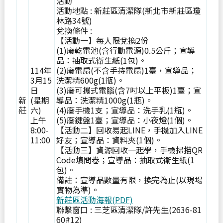
活動
活動地點 : 新莊區清潔隊(新北市新莊區瓊
林路34號)
兌換條件 :
【活動一】每人限兌換2份
(1)廢乾電池(含行動電源)0.5公斤；宣導
品：抽取式衛生紙(1包)。
114年
(2)廢電扇(不含手持電扇)1臺，宣導品；
3月15
洗潔精600g(1瓶)。
日
(3)廢可攜式電腦(含7吋以上平板)1臺；宣
新
(星期
導品：洗潔精1000g(1瓶)。
莊
六)
(4)廢手機1支；宣導品：洗手乳(1瓶)。
上午
(5)廢鍵盤1臺；宣導品：小夜燈(1個)。
8:00-
【活動二】回收易起LINE，手機加入LINE
11:00
好友；宣導品：資料夾(1個)。
【活動三】資源回收一起學，手機掃描QR
Code填問卷；宣導品：抽取式衛生紙(1
包)。
備註：宣導品數量有限，換完為止(以現場
實物為準)。
新莊區活動海報(PDF)
聯繫窗口 : 三芝區清潔隊/許先生(2636-81
60#12)