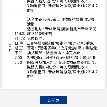
機器人贈好禮1份，每人限闖關1次。
3.聯繫窗口 : 新店區清潔隊/陳小姐(2214-2
829)
活動主題名稱 : 拿回收換好禮暨資收宣導
活動
活動地點 : 新店區清潔隊(新北市新店區民
114年
族路110號4樓)
3月28
兌換條件 :
日(星
1.寶特瓶/鐵鋁罐/廢電池/廢光碟片/手機/
新
期五)
筆電/行動電源集0.5公斤兌換1點，集點兌
店
下午
換兌換品，數量有限，換完為止。
2:00-
2.掃QRcode回答資源回收相關問題,參加
3:30
闖關者及加入新北市回收物品易查通LINE
機器人贈好禮1份，每人限闖關1次。
3.聯繫窗口 : 新店區清潔隊/陳小姐(2214-2
829)
回前頁