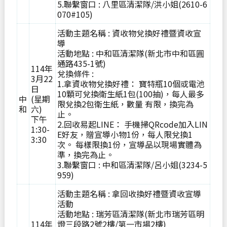
5.聯繫窗口 : 八里區清潔隊/洪小姐(2610-6
070#105)
活動主題名稱 : 資收物兌換好禮暨資收宣
導
活動地點 : 中和區清潔隊(新北市中和區圓
通路435-1號)
114年
兌換條件 :
3月22
1.拿資收物兌換好禮： 寶特瓶10個或電池
日
10顆可兌換衛生紙1包(100抽)，每人最多
中
(星期
限兌換2包衛生紙，數量 有限，換完為
和
六)
止。
下午
2.回收易起LINE： 手機掃QRcode加入LIN
1:30-
E好友，贈宣導小物1份，每人限兌換1
3:30
次。 每樣限換1份，宣導品以現場實體為
準，換完為止。
3.聯繫窗口 : 中和區清潔隊/呂小姐(3234-5
959)
活動主題名稱 : 拿回收換好禮暨資收宣導
活動
活動地點 : 瑞芳區清潔隊(新北市瑞芳區明
114年
燈三段路2號2樓/第一市場2樓)