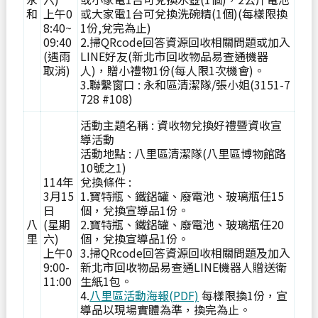
和
上午0
或大家電1台可兌換洗碗精(1個)(每樣限換
8:40~
1份,兌完為止)
09:40
2.掃QRcode回答資源回收相關問題或加入
(遇雨
LINE好友(新北市回收物品易查通機器
取消)
人)，贈小禮物1份(每人限1次機會)。
3.聯繫窗口 : 永和區清潔隊/張小姐(3151-7
728 #108)
活動主題名稱 : 資收物兌換好禮暨資收宣
導活動
活動地點 : 八里區清潔隊(八里區博物館路
10號之1)
114年
兌換條件 :
3月15
1.寶特瓶、鐵鋁罐、廢電池、玻璃瓶任15
日
個，兌換宣導品1份。
八
(星期
2.寶特瓶、鐵鋁罐、廢電池、玻璃瓶任20
里
六)
個，兌換宣導品1份。
上午0
3.掃QRcode回答資源回收相關問題及加入
9:00-
新北市回收物品易查通LINE機器人贈送衛
11:00
生紙1包。
4.
八里區活動海報(PDF)
每樣限換1份，宣
導品以現場實體為準，換完為止。