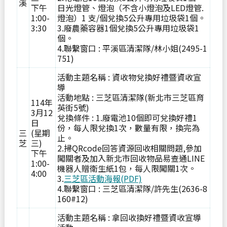
溪
下午
日光燈管、燈泡（不含小燈泡及LED燈管.
1:00-
燈泡）1 支/個兌換5公升專用垃圾袋1個。
3:30
3.廢農藥容器1個兌換5公升專用垃圾袋1
個。
4.聯繫窗口 : 平溪區清潔隊/林小姐(2495-1
751)
活動主題名稱 : 資收物兌換好禮暨資收宣
導
活動地點 : 三芝區清潔隊(新北市三芝區育
114年
英街5號)
3月12
兌換條件 : 1.廢電池10個即可兌換好禮1
日
份，每人限兌換1次，數量有限，換完為
三
(星期
止。
芝
三)
2.掃QRcode回答資源回收相關問題,參加
下午
闖關者及加入新北市回收物品易查通LINE
1:00-
機器人贈衛生紙1包，每人限闖關1次。
4:00
3.
三芝區活動海報(PDF)
4.聯繫窗口 : 三芝區清潔隊/許先生(2636-8
160#12)
活動主題名稱 : 拿回收換好禮暨資收宣導