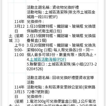
活動主題名稱 : 資收物兌換好禮
活動地點 : 土城區清潔隊(新北市土城區金
城路一段101號5F)
114年
兌換條件 :
3月12
1.任10個寶特瓶、鐵鋁罐、玻璃瓶 兌換環
日
保抽取式衛生紙(1包)
土
(星期
2.任15個寶特瓶、鐵鋁罐、玻璃瓶 兌換摺
城
三)
疊餐盒(1個)
上午0
3.任20個寶特瓶、鐵鋁罐、玻璃瓶 兌換洗
9:00-
潔精600g (1瓶) 每人限兌換各1份，同一
11:00
個人最多可領3份，數量有限，換完為止。
4.
土城區活動海報(PDF)
5.聯繫窗口 : 土城區清潔隊/吳小姐(2273-2
020#526)
活動主題名稱 : 回收兌換好禮暨資收宣導
活動
114年
活動地點 : 永和區潭安里辦公室前(安樂路
3月15
72巷7號對面)
日
兌換條件 :
(星期
1.電池500g可兌換便當盒(1個),1公斤電池
永
六)
或小家電1台可兌換水壺(1個)，2公斤電池