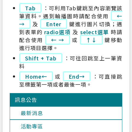
Tab
：可利用Tab鍵跳至內容瀏覽該
筆資料。遇到輪播圖時請配合使用
←
→
及
Enter
鍵進行圖片切換；遇
到表單的
radio選項
及
select選單
時請
配合使用
← →
或
↑↓
鍵移動
進行項目選擇。
Shift + Tab
：可往回跳至上一筆資
料
Home←
或
End→
：可直接跳
至標籤第一項或者最後一項。
訊息公告
最新消息
活動專區